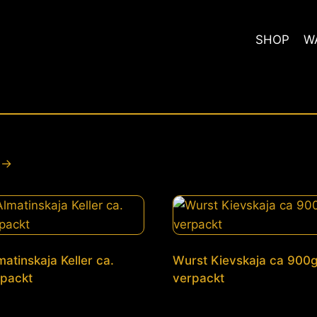
SHOP
W
→
atinskaja Keller ca.
Wurst Kievskaja ca 900g
packt
verpackt