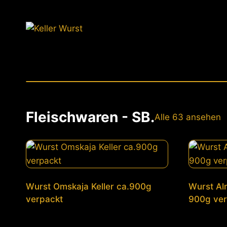
Zum
Inhalt
springen
Fleischwaren - SB.
Alle 63 ansehen
Wurst Omskaja Keller ca.900g
Wurst Alm
verpackt
900g ver