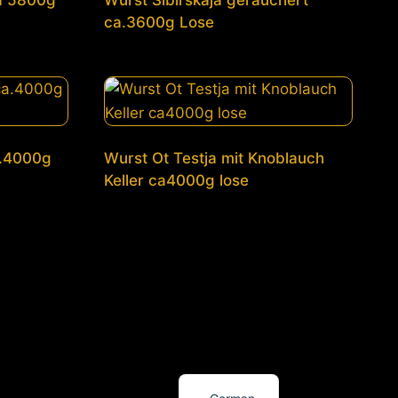
ca 5800g
Wurst Sibirskaja geräuchert
ca.3600g Lose
a.4000g
Wurst Ot Testja mit Knoblauch
Keller ca4000g lose
Russian