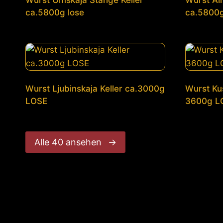
Wurst Omskaja Stange Keller
Wurst Alm
ca.5800g lose
ca.5800g
Wurst Ljubinskaja Keller ca.3000g
Wurst Kus
LOSE
3600g L
Alle 40 ansehen
→